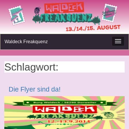
Waldeck Freakquenz
Navig
umsc
Schlagwort:
burg waldeck
Die Flyer sind da!