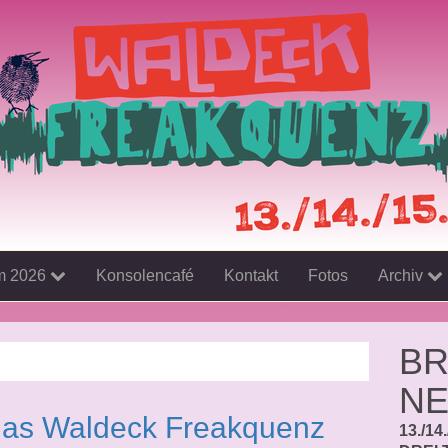
m 2026
Konsolencafé
Kontakt
Fotos
Archiv
nsrück
BR
NE
 das Waldeck Freakquenz
13./14