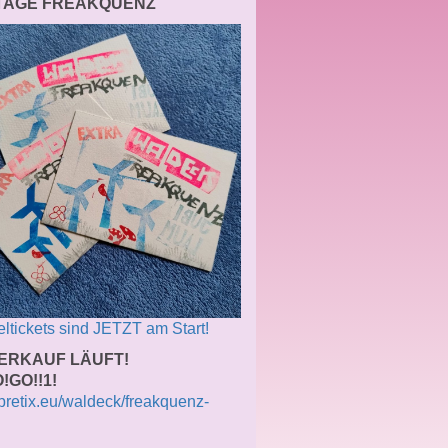
 TAGE FREAKQUENZ
ltickets sind JETZT am Start!
ERKAUF LÄUFT!
!GO!!1!
/pretix.eu/waldeck/freakquenz-