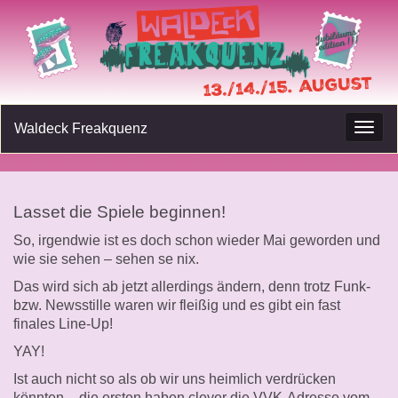
Waldeck Freakquenz
Navig
umsc
Lasset die Spiele beginnen!
So, irgendwie ist es doch schon wieder Mai geworden und
wie sie sehen – sehen se nix.
Das wird sich ab jetzt allerdings ändern, denn trotz Funk-
bzw. Newsstille waren wir fleißig und es gibt ein fast
finales Line-Up!
YAY!
Ist auch nicht so als ob wir uns heimlich verdrücken
könnten – die ersten haben clever die VVK-Adresse vom