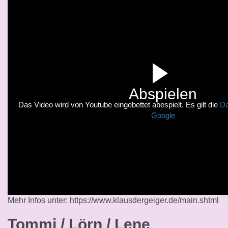
Abspielen
Das Video wird von Youtube eingebettet abespielt. Es gilt die
Da
Google
Mehr Infos unter: https://www.klausdergeiger.de/main.shtml
Tommi / Lörn / Lene