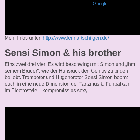
Google
Mehr Infos unter:
http://www.lennartschilgen.de/
Sensi Simon & his brother
Eins zwei drei vier! Es wird beschwingt mit Simon und „ihm
seinem Bruder“, wie der Hunsrück den Genitiv zu bilden
beliebt.
Trompeter und Hitgenerator Sensi Simon beamt
euch in eine neue Dimension der Tanzmusik. Funbalkan
im Electrostyle – kompromisslos sexy.