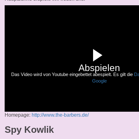
Abspielen
Das Video wird von Youtube eingebettet abespielt. Es gilt die
Da
Google
Homepage:
http://www.the-barbers.de/
Spy Kowlik