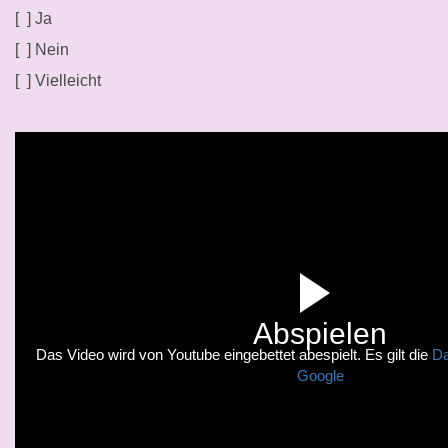
[ ] Ja
[ ] Nein
[ ] Vielleicht
Abspielen
Das Video wird von Youtube eingebettet abespielt. Es gilt die
Da
Google