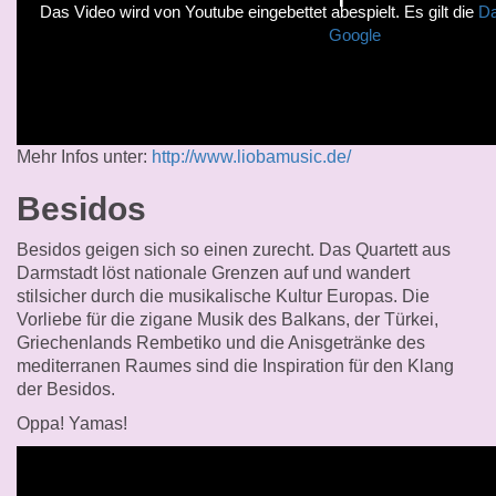
Das Video wird von Youtube eingebettet abespielt. Es gilt die
Da
Google
Mehr Infos unter:
http://www.liobamusic.de/
Besidos
Besidos geigen sich so einen zurecht. Das Quartett aus
Darmstadt löst nationale Grenzen auf
und wandert
stilsicher durch die musikalische Kultur Europas. Die
Vorliebe für die zigane Musik des Balkans, der Türkei,
Griechenlands Rembetiko und die Anisgetränke des
mediterranen Raumes sind die Inspiration für den Klang
der Besidos.
Oppa! Yamas!