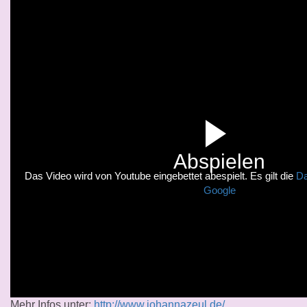
Abspielen
Das Video wird von Youtube eingebettet abespielt. Es gilt die
Da
Google
Mehr Infos unter:
http://www.johannazeul.de/