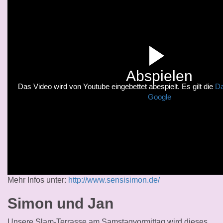
Abspielen
Das Video wird von Youtube eingebettet abespielt. Es gilt die
Da
Google
Mehr Infos unter:
http://www.sensisimon.de/
Simon und Jan
Unsere Slam-Terrasse am Samstagvormittag wird dieses