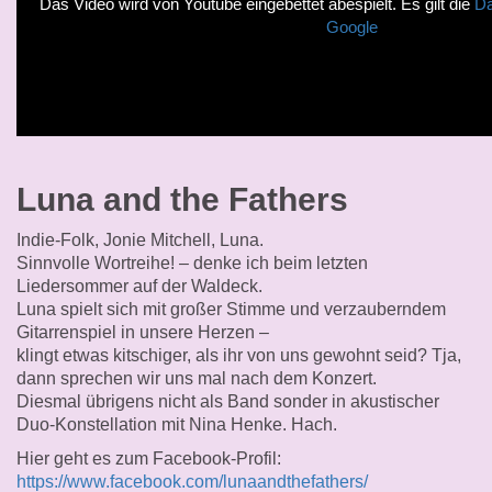
Das Video wird von Youtube eingebettet abespielt. Es gilt die
Da
Google
Luna and the Fathers
Indie-Folk, Jonie Mitchell, Luna.
Sinnvolle Wortreihe! – denke ich beim letzten
Liedersommer auf der Waldeck.
Luna spielt sich mit großer Stimme und verzauberndem
Gitarrenspiel in unsere Herzen –
klingt etwas kitschiger, als ihr von uns gewohnt seid? Tja,
dann sprechen wir uns mal nach dem Konzert.
Diesmal übrigens nicht als Band sonder in akustischer
Duo-Konstellation mit Nina Henke. Hach.
Hier geht es zum Facebook-Profil:
https://www.facebook.com/lunaandthefathers/