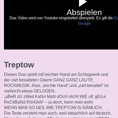
Abspielen
Das Video wird von Youtube eingebettet abespielt. Es gilt die
Da
Google
Treptow
Dieses Duo spielt mit leichter Hand am Schlagwerk und
der zart besaiteten Gitarre GANZ GANZ LAUTE
ROCKMUSIK. Also, „leichte Hand“ und „zart besaitet“ ist
vielleicht etwas GELOGEN.
„aBeR zU zWeit KaNn MaN dOcH nIcHt WiE nE gEiLe
RoCkBaNd KlinGeN“ – ja doch, kann man wohl.
WENN MAN SO GEIL WIE TREPTOW IS NÄMLICH.
Die Texte versteht man auch, weil tatsächlich auf deutsch.