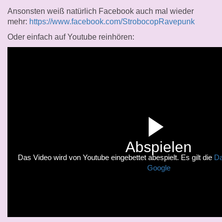
Ansonsten weiß natürlich Facebook auch mal wieder
mehr:
https://www.facebook.com/StrobocopRavepunk
Oder einfach auf Youtube reinhören:
Abspielen
Das Video wird von Youtube eingebettet abespielt. Es gilt die
Da
Google