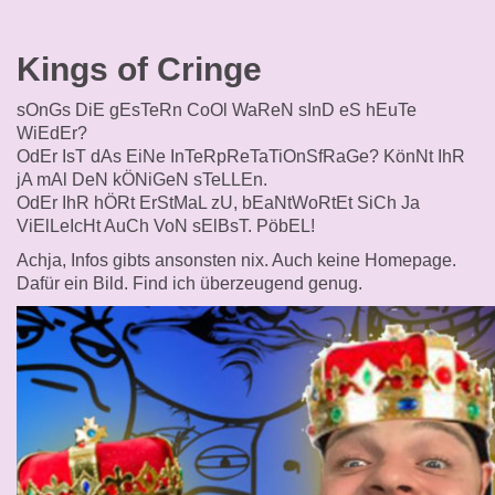
Kings of Cringe
sOnGs DiE gEsTeRn CoOl WaReN sInD eS hEuTe
WiEdEr?
OdEr IsT dAs EiNe InTeRpReTaTiOnSfRaGe? KönNt IhR
jA mAl DeN kÖNiGeN sTeLLEn.
OdEr IhR hÖRt ErStMaL zU, bEaNtWoRtEt SiCh Ja
ViElLeIcHt AuCh VoN sElBsT. PöbEL!
Achja, Infos gibts ansonsten nix. Auch keine Homepage.
Dafür ein Bild. Find ich überzeugend genug.