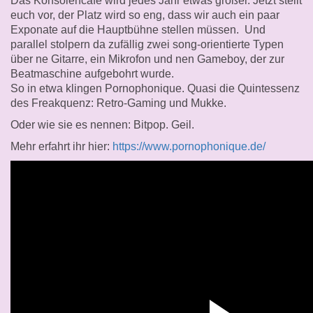
Das Konsolencafé wird jedes Jahr etwas größer. Jetzt stellt
euch vor, der Platz wird so eng, dass wir auch ein paar
Exponate auf die Hauptbühne stellen müssen. Und
parallel stolpern da zufällig zwei song-orientierte Typen
über ne Gitarre, ein Mikrofon und nen Gameboy, der zur
Beatmaschine aufgebohrt wurde.
So in etwa klingen Pornophonique. Quasi die Quintessenz
des Freakquenz: Retro-Gaming und Mukke.
Oder wie sie es nennen: Bitpop. Geil.
Mehr erfahrt ihr hier:
https://www.pornophonique.de/