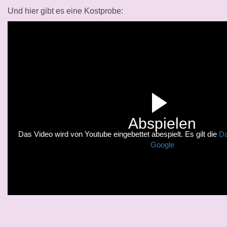
Und hier gibt es eine Kostprobe:
Abspielen
Das Video wird von Youtube eingebettet abespielt. Es gilt die
Da
Google