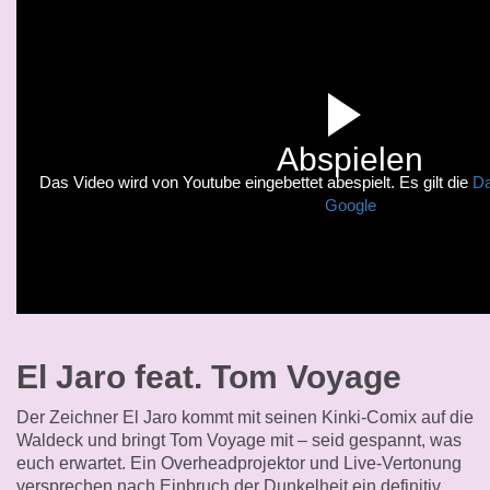
Abspielen
Das Video wird von Youtube eingebettet abespielt. Es gilt die
Da
Google
El Jaro feat. Tom Voyage
Der Zeichner El Jaro kommt mit seinen Kinki-Comix auf die
Waldeck und bringt Tom Voyage mit – seid gespannt, was
euch erwartet. Ein Overheadprojektor und Live-Vertonung
versprechen nach Einbruch der Dunkelheit ein definitiv