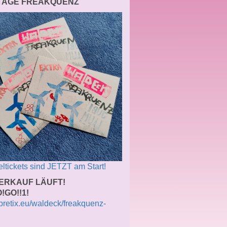
 TAGE FREAKQUENZ
ltickets sind JETZT am Start!
ERKAUF LÄUFT!
!GO!!1!
/pretix.eu/waldeck/freakquenz-