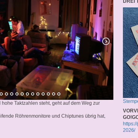
DREI
Stempe
nd hohe Taktzahlen steht, geht auf dem Weg zur
VORV
eifende Röhrenmonitore und Chiptunes übrig hat,
GO!GO
https:/
2026/