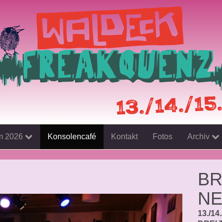
m 2026
Konsolencafé
Kontakt
Fotos
Archiv
BR
NE
13./14