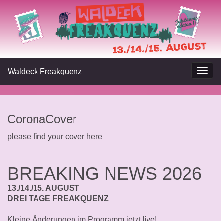
Waldeck Freakquenz
Navig
umsc
CoronaCover
please find your cover here
BREAKING NEWS 2026
13./14./15. AUGUST
DREI TAGE FREAKQUENZ
Kleine Änderungen im Programm jetzt live!