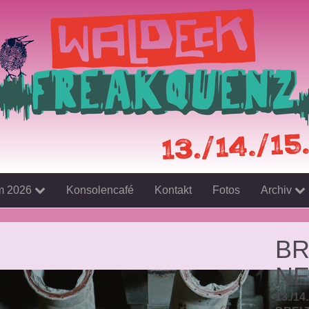
m 2026
Konsolencafé
Kontakt
Fotos
Archiv
BR
NE
13./14