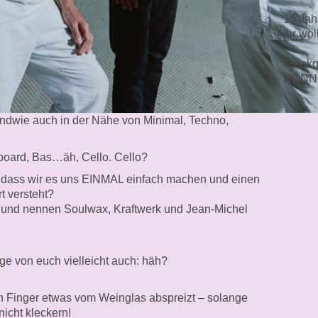
15 Jah
Ihr wo
Freakq
DONN
gendwie auch in der Nähe von Minimal, Techno,
oard, Bas…äh, Cello. Cello?
t, dass wir es uns EINMAL einfach machen und einen
t versteht?
 und nennen Soulwax, Kraftwerk und Jean-Michel
.
ige von euch vielleicht auch: häh?
en Finger etwas vom Weinglas abspreizt – solange
nicht kleckern!