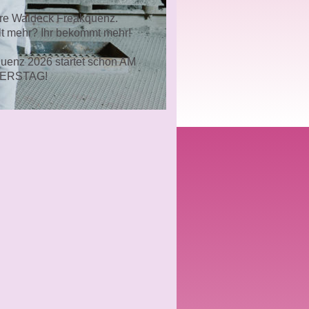
re Waldeck Freakquenz.
llt mehr? Ihr bekommt mehr!
uenz 2026 startet schon AM
ERSTAG!