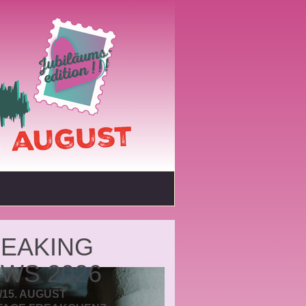
EAKING
WS 2026
./15. AUGUST