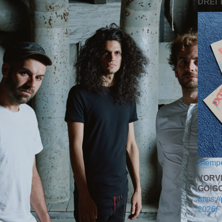
DREI
Stempe
VORV
GO!GO
https:/
2026/