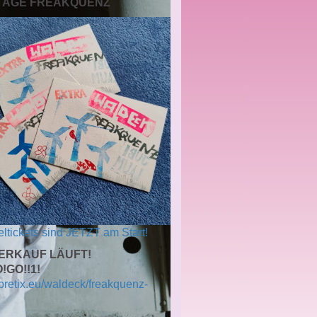
 TAGE FREAKQUENZ
ltickets sind JETZT am Start!
ERKAUF LÄUFT!
!GO!!1!
/pretix.eu/waldeck/freakquenz-