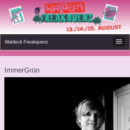
Waldeck Freakquenz
Navig
umsc
ImmerGrün