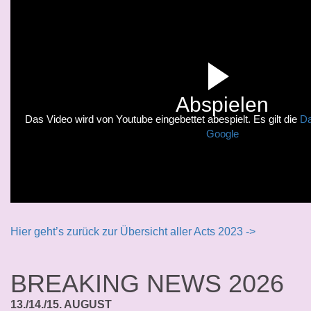
Abspielen
Das Video wird von Youtube eingebettet abespielt. Es gilt die
Da
Google
Hier geht’s zurück zur Übersicht aller Acts 2023 ->
BREAKING NEWS 2026
13./14./15. AUGUST