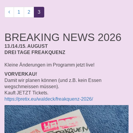
1
2
3
BREAKING NEWS 2026
13./14./15. AUGUST
DREI TAGE FREAKQUENZ
Kleine Änderungen im Programm jetzt live!
VORVERKAU
f
Damit wir planen können (und z.B. kein Essen
wegschmeissen müssen).
Kauft JETZT Tickets.
https://pretix.eu/waldeck/freakquenz-2026/