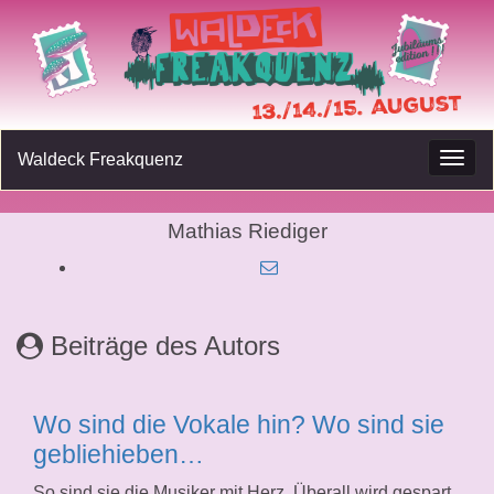
Waldeck Freakquenz
Navig
umsc
Mathias Riediger
Beiträge des Autors
Wo sind die Vokale hin? Wo sind sie
gebliehieben…
So sind sie die Musiker mit Herz. Überall wird gespart