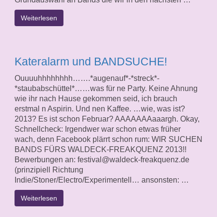
Weiterlesen
Kateralarm und BANDSUCHE!
Ouuuuhhhhhhhh…….*augenauf*-*streck*-
*staubabschüttel*……was für ne Party. Keine Ahnung
wie ihr nach Hause gekommen seid, ich brauch
erstmal n Aspirin. Und nen Kaffee. …wie, was ist?
2013? Es ist schon Februar? AAAAAAAaaargh. Okay,
Schnellcheck: Irgendwer war schon etwas früher
wach, denn Facebook plärrt schon rum: WIR SUCHEN
BANDS FÜRS WALDECK-FREAKQUENZ 2013!!
Bewerbungen an: festival@waldeck-freakquenz.de
(prinzipiell Richtung
Indie/Stoner/Electro/Experimentell… ansonsten: …
Weiterlesen