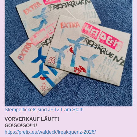
Stempeltickets sind JETZT am Start!
VORVERKAUF LÄUFT!
GO!GO!GO!!1!
https://pretix.eu/waldeck/freakquenz-2026/