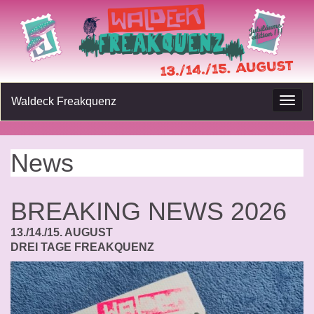
Waldeck Freakquenz
Navig
umsc
News
BREAKING NEWS 2026
13./14./15. AUGUST
DREI TAGE FREAKQUENZ