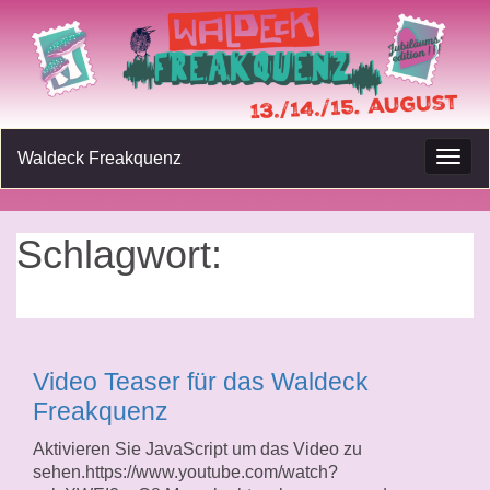
Waldeck Freakquenz
Navig
umsc
Schlagwort:
Retro-
Gaming
Video Teaser für das Waldeck
Freakquenz
Aktivieren Sie JavaScript um das Video zu
sehen.https://www.youtube.com/watch?