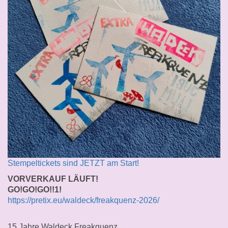
Stempeltickets sind JETZT am Start!
VORVERKAUF LÄUFT!
GO!GO!GO!!1!
https://pretix.eu/waldeck/freakquenz-2026/
15 Jahre Waldeck Freakquenz.